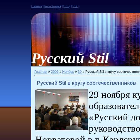
Главная
|
Регистрация
|
Вход
|
RSS
Русский Stil
Главная
»
2009
»
Ноябрь
»
30
» Русский Stil в кругу соотечествен
Русский Stil в кругу соотечественников
29 ноября к
образовате
«Русский д
руководств
Норватовой в г. Карлсру