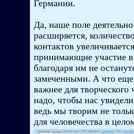
Германии.
Да, наше поле деятельно
расширяется, количеств
контактов увеличивается
принимающие участие в
благодаря им не останут
замеченными. А что еще
важнее для творческого 
надо, чтобы нас увидел
ведь мы творим не только
для человечества в цело
Категория
:
Отчеты
|
Просмотров
: 2765 |
Добавил
:
russkijstil
|
Теги
:
русский