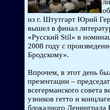
ли
о
из г. Штутгарт Юрий Ге
вышел в финал литерату
«Русский Stil» в номин
2008 году с произведен
Бродскому».
Впрочем, в этот день бы
презентации – председат
всегерманского совета в
узников гетто и концлаг
блокадного Ленинграда